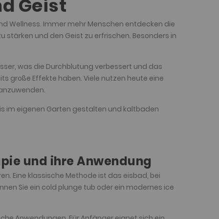
nd Geist
 und Wellness. Immer mehr Menschen entdecken die
zu stärken und den Geist zu erfrischen. Besonders in
Wasser, was die Durchblutung verbessert und das
ts große Effekte haben. Viele nutzen heute eine
 anzuwenden.
nis im eigenen Garten gestalten und kaltbaden
apie und ihre Anwendung
ren. Eine klassische Methode ist das eisbad, bei
nnen Sie ein cold plunge tub oder ein modernes ice
liche Anwendungen. Für Anfänger eignet sich ein