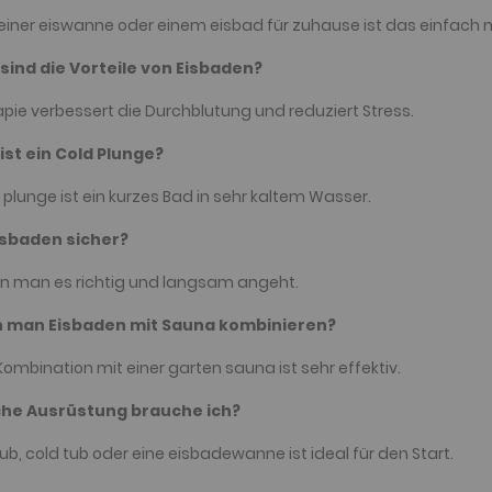
 einer eiswanne oder einem eisbad für zuhause ist das einfach 
 sind die Vorteile von Eisbaden?
apie verbessert die Durchblutung und reduziert Stress.
ist ein Cold Plunge?
d plunge ist ein kurzes Bad in sehr kaltem Wasser.
Eisbaden sicher?
n man es richtig und langsam angeht.
n man Eisbaden mit Sauna kombinieren?
 Kombination mit einer garten sauna ist sehr effektiv.
che Ausrüstung brauche ich?
 tub, cold tub oder eine eisbadewanne ist ideal für den Start.