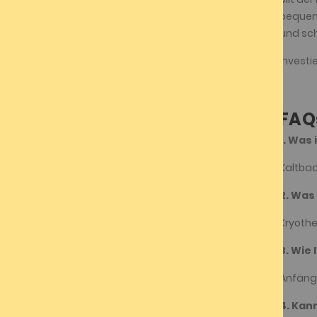
bequem 
und sch
Investi
FAQ
1. Was
Kaltbad
2. Was
Kryothe
3. Wie
Anfänge
4. Kan