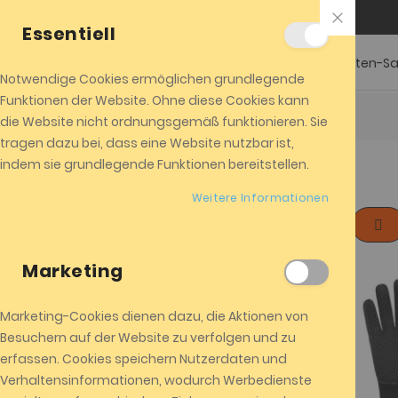
Close
+01520 8524104
info@almicota.de
Cookie
Essentiell
Bar
Garten-S
Notwendige Cookies ermöglichen grundlegende
Funktionen der Website. Ohne diese Cookies kann
Startseite
Eisbaden
die Website nicht ordnungsgemäß funktionieren. Sie
tragen dazu bei, dass eine Website nutzbar ist,
indem sie grundlegende Funktionen bereitstellen.
Eisbaden
Weitere Informationen
Filter by Preis
List
Anzeig
als
0,00 €
–
999,99 €
3
Marketing
3
1.000,00 €
und mehr
Marketing-Cookies dienen dazu, die Aktionen von
Besuchern auf der Website zu verfolgen und zu
erfassen. Cookies speichern Nutzerdaten und
Produkte vergleichen
Verhaltensinformationen, wodurch Werbedienste