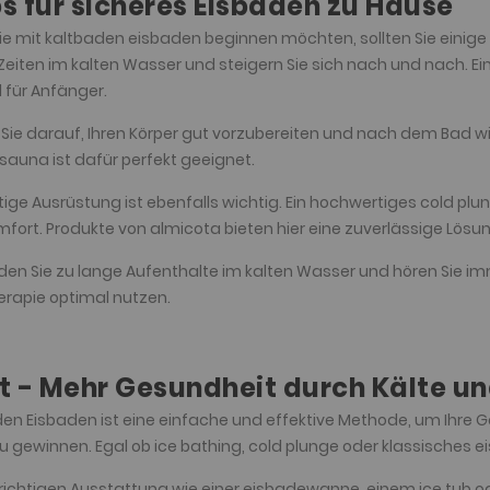
s für sicheres Eisbaden zu Hause
e mit kaltbaden eisbaden beginnen möchten, sollten Sie einige
Zeiten im kalten Wasser und steigern Sie sich nach und nach. E
l für Anfänger.
Sie darauf, Ihren Körper gut vorzubereiten und nach dem Bad w
sauna ist dafür perfekt geeignet.
htige Ausrüstung ist ebenfalls wichtig. Ein hochwertiges cold plun
fort. Produkte von almicota bieten hier eine zuverlässige Lösun
en Sie zu lange Aufenthalte im kalten Wasser und hören Sie imme
erapie optimal nutzen.
t - Mehr Gesundheit durch Kälte u
en Eisbaden ist eine einfache und effektive Methode, um Ihre 
zu gewinnen. Egal ob ice bathing, cold plunge oder klassisches eis
 richtigen Ausstattung wie einer eisbadewanne, einem ice tub o