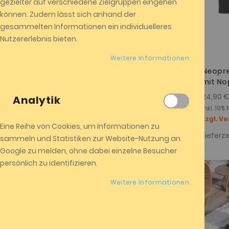
gezielter auf verschiedene Zielgruppen eingehen
Sie haben keine Artikel zum
können. Zudem lässt sich anhand der
vergleichen.
gesammelten Informationen ein individuelleres
Nutzererlebnis bieten.
Meine Wunschliste
Weitere Informationen
Neopr
mit N
Sie haben keine Artikel auf Ihrer
Wunschliste.
24,90 
Analytik
Inkl. 19
zzgl. V
Eine Reihe von Cookies, um Informationen zu
Lieferze
sammeln und Statistiken zur Website-Nutzung an
Google zu melden, ohne dabei einzelne Besucher
persönlich zu identifizieren.
Weitere Informationen