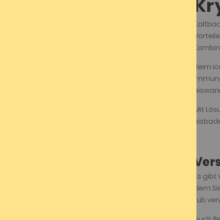
Kr
Kaltbad
Vorteil
Kombina
Beim ic
Immunsy
eiswan
Mit Lö
eisbade
Ver
Es gibt
dem Sie
tub ve
Auch Be