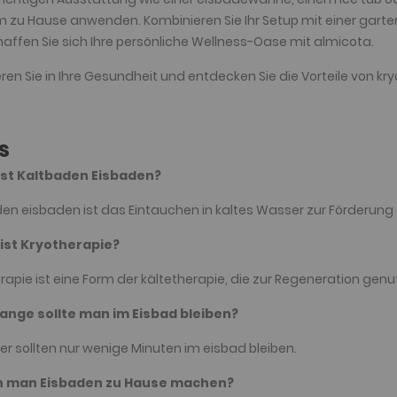
zu Hause anwenden. Kombinieren Sie Ihr Setup mit einer garte
affen Sie sich Ihre persönliche Wellness-Oase mit almicota.
eren Sie in Ihre Gesundheit und entdecken Sie die Vorteile von k
s
 ist Kaltbaden Eisbaden?
en eisbaden ist das Eintauchen in kaltes Wasser zur Förderung
 ist Kryotherapie?
rapie ist eine Form der kältetherapie, die zur Regeneration genut
 lange sollte man im Eisbad bleiben?
r sollten nur wenige Minuten im eisbad bleiben.
n man Eisbaden zu Hause machen?