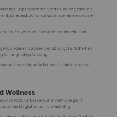
 wichtige Tipps beachten. Starten Sie langsam mit
in einfaches eisbad für zuhause oder eine eiswanne
ieder aufzuwärmen. Eine Kombination mit einer
ge tub oder ein stabiles ice tub sorgt für Sicherheit
g für langfristige Nutzung.
r auf Ihren Körper. So können Sie die Vorteile der
nd Wellness
Gesundheit zu verbessern und mehr Energie im
bad - die Möglichkeiten sind vielfältig.
der einem cold plunge tub können Sie diese Technik