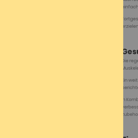
einfach
Fortges
erziele
Ges
Die reg
Muskele
Ein wei
bericht
In Komb
verbess
zubehor