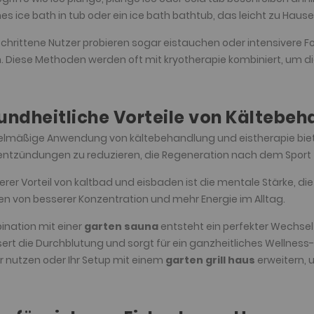
es ice bath in tub oder ein ice bath bathtub, das leicht zu Ha
chrittene Nutzer probieren sogar eistauchen oder intensivere F
n. Diese Methoden werden oft mit kryotherapie kombiniert, um d
undheitliche Vorteile von Kältebe
elmäßige Anwendung von kältebehandlung und eistherapie bietet v
ntzündungen zu reduzieren, die Regeneration nach dem Sport
terer Vorteil von kaltbad und eisbaden ist die mentale Stärke, d
en von besserer Konzentration und mehr Energie im Alltag.
ination mit einer
garten sauna
entsteht ein perfekter Wechsel
ert die Durchblutung und sorgt für ein ganzheitliches Wellness-
 nutzen oder Ihr Setup mit einem
garten grill haus
erweitern, u