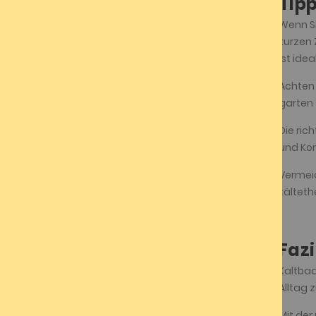
Tipp
Wenn Si
kurzen 
ist idea
Achten 
garten 
Die ric
und Kom
Vermeid
kälteth
Fazi
Kaltbad
Alltag 
Mit der