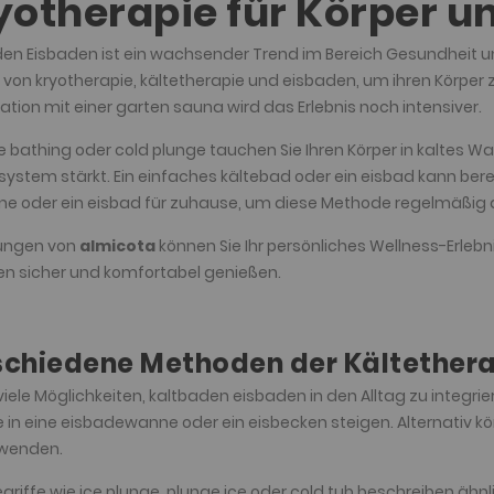
yotherapie für Körper u
en Eisbaden ist ein wachsender Trend im Bereich Gesundheit
e von kryotherapie, kältetherapie und eisbaden, um ihren Körper 
tion mit einer garten sauna wird das Erlebnis noch intensiver.
e bathing oder cold plunge tauchen Sie Ihren Körper in kaltes 
stem stärkt. Ein einfaches kältebad oder ein eisbad kann berei
ne oder ein eisbad für zuhause, um diese Methode regelmäßig
sungen von
almicota
können Sie Ihr persönliches Wellness-Erleb
n sicher und komfortabel genießen.
schiedene Methoden der Kältether
 viele Möglichkeiten, kaltbaden eisbaden in den Alltag zu integrie
 in eine eisbadewanne oder ein eisbecken steigen. Alternativ kö
rwenden.
griffe wie ice plunge, plunge ice oder cold tub beschreiben ähn