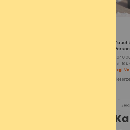
Tauchb
Person
1.640,0
Inkl. 19
zzgl. V
Lieferze
Ka