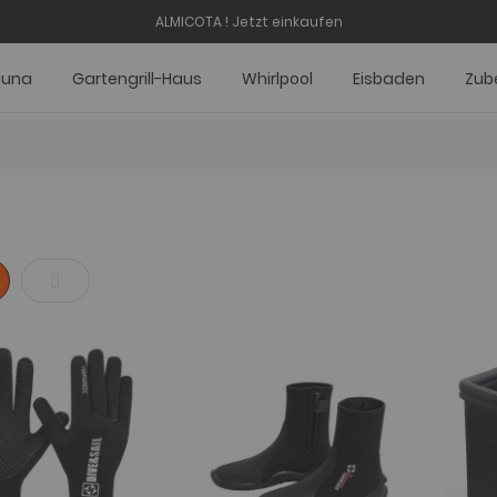
ALMICOTA !
Jetzt einkaufen
auna
Gartengrill-Haus
Whirlpool
Eisbaden
Zub
e
Liste
en