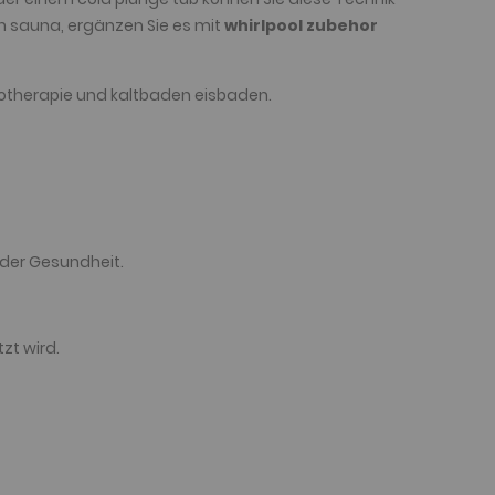
n sauna, ergänzen Sie es mit
whirlpool zubehor
ryotherapie und kaltbaden eisbaden.
 der Gesundheit.
zt wird.