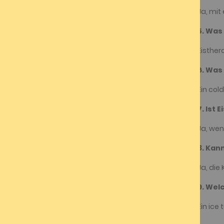
Ja, mit
5. Was
Eisther
6. Was 
Ein col
7. Ist 
Ja, wen
8. Kan
Ja, die
9. Wel
Ein ice