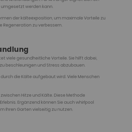
use umgesetzt werden kann.
ormen der kälteexposition, um maximale Vorteile zu
ie Regeneration zu verbessern.
handlung
iele gesundheitliche Vorteile. Sie hilft dabei,
 zu beschleunigen und Stress abzubauen.
ie durch die Kälte aufgebaut wird. Viele Menschen
 zwischen Hitze und Kälte. Diese Methode
Erlebnis. Ergänzend können Sie auch whirlpool
m Ihren Garten vielseitig zu nutzen.