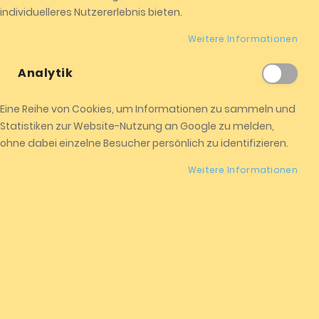
anderweitige Angabe gemacht wird.
individuelleres Nutzererlebnis bieten.
"Personenbezogene Daten" sind alle Informationen, die
sich auf eine identifizierte oder identifizierbare natürliche
Weitere Informationen
Person beziehen.
Analytik
Server-Logfiles
Eine Reihe von Cookies, um Informationen zu sammeln und
Sie können unsere Webseiten besuchen, ohne Angaben zu
Statistiken zur Website-Nutzung an Google zu melden,
Ihrer Person zu machen.
ohne dabei einzelne Besucher persönlich zu identifizieren.
Bei jedem Zugriff auf unsere Website werden an uns oder
unseren Webhoster / IT-Dienstleister Nutzungsdaten durch
Weitere Informationen
Ihren Internet Browser übermittelt und in Protokolldaten
(sog. Server-Logfiles) gespeichert. Zu diesen
gespeicherten Daten gehören z.B. der Name der
aufgerufenen Seite, Datum und Uhrzeit des Abrufs, die IP-
Adresse, die übertragene Datenmenge und der
anfragende Provider.
Die Verarbeitung erfolgt auf Grundlage des Art. 6 Abs. 1 lit. f
DSGVO aus unserem überwiegenden berechtigten