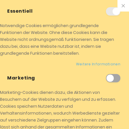
+01520 8524104
info@almicota.de
Essentiell
ALMICOTA !
Jetzt einkaufen
Notwendige Cookies ermöglichen grundlegende
0
Funktionen der Website. Ohne diese Cookies kann die
Me
Website nicht ordnungsgemäß funktionieren. Sie tragen
dazu bei, dass eine Website nutzbar ist, indem sie
Startseite
ALMICOTA Datenschutz
grundlegende Funktionen bereitstellen.
Weitere Informationen
Datenschutzerklärung
Marketing
Soweit nachstehend keine anderen Angaben gemacht
werden, ist die Bereitstellung Ihrer personenbezogenen
Marketing-Cookies dienen dazu, die Aktionen von
Daten weder gesetzlich oder vertraglich vorgeschrieben,
Besuchern auf der Website zu verfolgen und zu erfassen.
noch für einen Vertragsabschluss erforderlich. Sie sind zur
Cookies speichern Nutzerdaten und
Bereitstellung der Daten nicht verpflichtet. Eine
Verhaltensinformationen, wodurch Werbedienste gezielter
Nichtbereitstellung hat keine Folgen. Dies gilt nur soweit bei
auf verschiedene Zielgruppen eingehen können. Zudem
den nachfolgenden Verarbeitungsvorgängen keine
lässt sich anhand der gesammelten Informationen ein