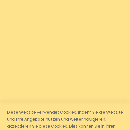
AGB
Versand und Zahlung
Datenschutz
Widerrufsrecht
Quicklinks
Mein Konto
Geschäft
Auftragsverfolgung
Vertrag widerrufen
Diese Website verwendet Cookies. Indem Sie die Website
und ihre Angebote nutzen und weiter navigieren,
akzeptieren Sie diese Cookies. Dies können Sie in Ihren