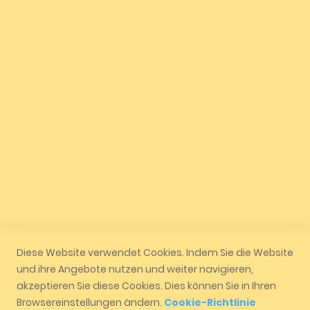
Versand und Zahlung
Datenschutz
Widerrufsrecht
Quicklinks
Mein Konto
Geschäft
Auftragsverfolgung
Vertrag widerrufen
Diese Website verwendet Cookies. Indem Sie die Website
und ihre Angebote nutzen und weiter navigieren,
akzeptieren Sie diese Cookies. Dies können Sie in Ihren
Browsereinstellungen ändern.
Cookie-Richtlinie