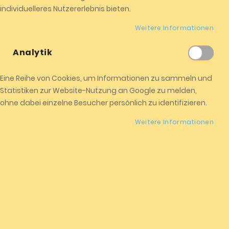
individuelleres Nutzererlebnis bieten.
Weitere Informationen
Analytik
Eine Reihe von Cookies, um Informationen zu sammeln und
Statistiken zur Website-Nutzung an Google zu melden,
Neopren Schuhe mit
ohne dabei einzelne Besucher persönlich zu identifizieren.
Reißverschluss
Weitere Informationen
39,90 €
Inkl. 19% Mehrwertsteuer
,
zzgl. Versandkosten
Lieferzeit :
2-3 Tage
5mm Wandstärke
hohe Ausführung
mit Gummisohle
mit Reißverschluß