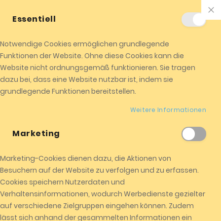
+01520 8524104
info@almicota.de
Essentiell
ALMICOTA !
Jetzt einkaufen
Notwendige Cookies ermöglichen grundlegende
0
Funktionen der Website. Ohne diese Cookies kann die
Me
Website nicht ordnungsgemäß funktionieren. Sie tragen
dazu bei, dass eine Website nutzbar ist, indem sie
Startseite
Neopren Schuhe mit Reißverschluss
grundlegende Funktionen bereitstellen.
Weitere Informationen
Zum
Zum
Marketing
Ende
Anfang
der
der
Bildgalerie
Bildgalerie
Marketing-Cookies dienen dazu, die Aktionen von
springen
springen
Besuchern auf der Website zu verfolgen und zu erfassen.
Cookies speichern Nutzerdaten und
Verhaltensinformationen, wodurch Werbedienste gezielter
auf verschiedene Zielgruppen eingehen können. Zudem
lässt sich anhand der gesammelten Informationen ein