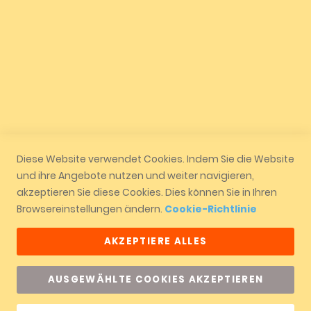
Quicklinks
Mein Konto
Geschäft
Auftragsverfolgung
Vertrag widerrufen
Diese Website verwendet Cookies. Indem Sie die Website
und ihre Angebote nutzen und weiter navigieren,
akzeptieren Sie diese Cookies. Dies können Sie in Ihren
Browsereinstellungen ändern.
Cookie-Richtlinie
AKZEPTIERE ALLES
AUSGEWÄHLTE COOKIES AKZEPTIEREN
Copyright © 2026 ALMICOTA - Alle Rechte vorbehalten