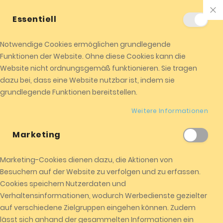
+01520 8524104
info@almicota.de
Essentiell
ALMICOTA !
Jetzt einkaufen
Notwendige Cookies ermöglichen grundlegende
0
Funktionen der Website. Ohne diese Cookies kann die
Me
Website nicht ordnungsgemäß funktionieren. Sie tragen
dazu bei, dass eine Website nutzbar ist, indem sie
grundlegende Funktionen bereitstellen.
Impressum
Weitere Informationen
Marketing
Startseite
ALMICOTA Impressum
Marketing-Cookies dienen dazu, die Aktionen von
Besuchern auf der Website zu verfolgen und zu erfassen.
Cookies speichern Nutzerdaten und
Verhaltensinformationen, wodurch Werbedienste gezielter
Impressum
auf verschiedene Zielgruppen eingehen können. Zudem
Gesetzliche Anbieterkennung:
lässt sich anhand der gesammelten Informationen ein