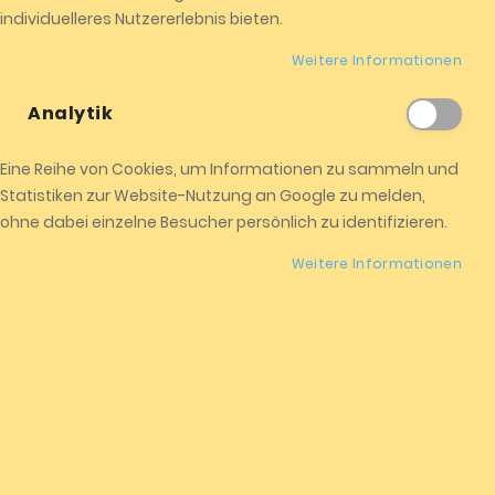
individuelleres Nutzererlebnis bieten.
Alexander Miller
Alexander Miller ALMICOTA
Weitere Informationen
Edelweilerstraße 18-1
72285 Pfalzgrafenweiler
Analytik
Deutschland
Telefon: +4915208524104
Eine Reihe von Cookies, um Informationen zu sammeln und
E-Mail:
info@almicota.de
Statistiken zur Website-Nutzung an Google zu melden,
Facebook, Instagram
ohne dabei einzelne Besucher persönlich zu identifizieren.
USt-IdNr.: DE357825747
Weitere Informationen
zuständige Aufsichtsbehörde für audiovisuelle
Mediendienste:
Landesanstalt für Kommunikation Baden-Württemberg
(LFK)