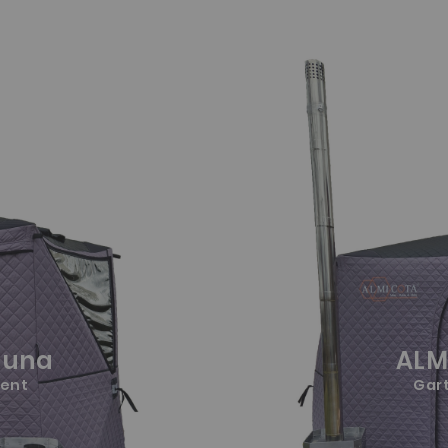
auna
ALM
ient
Gart