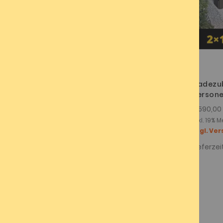
Badezuber Achteck lang für 9
Badezub
Personen
Person
2.530,00 €
2.590,00
Inkl. 19% Mehrwertsteuer ,
Inkl. 19% 
zzgl. Versandkosten
zzgl. Ve
Lieferzeit :
4 - 6 Wochen
Lieferzeit