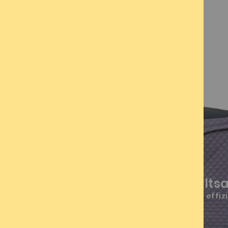
ALMI-Flex Zelts
leicht - flexibel - effiz