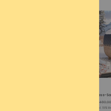
Sale
Spiegel Fass-Sauna 3m Ø2m
Fass-Sa
4.980,00 €
3.984,00 €
4.480,0
Inkl. 19% Mehrwertsteuer ,
Inkl. 19% 