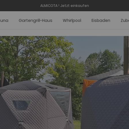
ALMICOTA !
Jetzt einkaufen
auna
Gartengrill-Haus
Whirlpool
Eisbaden
Zub