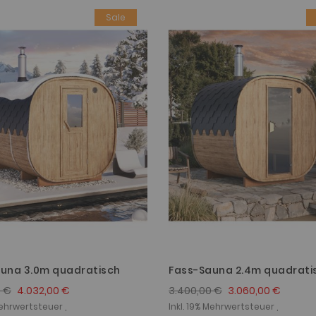
Sale
una 3.0m quadratisch
Fass-Sauna 2.4m quadrati
0 €
4.032,00 €
3.400,00 €
3.060,00 €
Mehrwertsteuer ,
Inkl. 19% Mehrwertsteuer ,