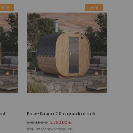
Sale
Sale
sch
Fass-Sauna 2.0m quadratisch
3.100,00 €
2.790,00 €
Inkl. 19% Mehrwertsteuer ,