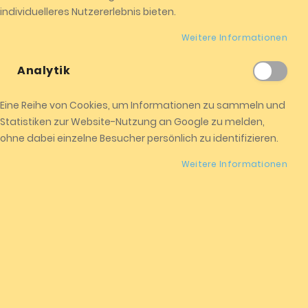
E-Mailadresse
individuelleres Nutzererlebnis bieten.
Weitere Informationen
Passwort
Analytik
Eine Reihe von Cookies, um Informationen zu sammeln und
Durch die Nutzung dieses Formulars erklären Sie sich mit
Statistiken zur Website-Nutzung an Google zu melden,
der Speicherung und Verarbeitung Ihrer Daten durch
ohne dabei einzelne Besucher persönlich zu identifizieren.
diese Website einverstanden.
Weitere Informationen
Anmelden
Passwort vergessen?
NEUE KUNDEN
By creating an account with our store, you will be able to
move through the checkout process faster, store multiple
shipping addresses, view and track your orders in your