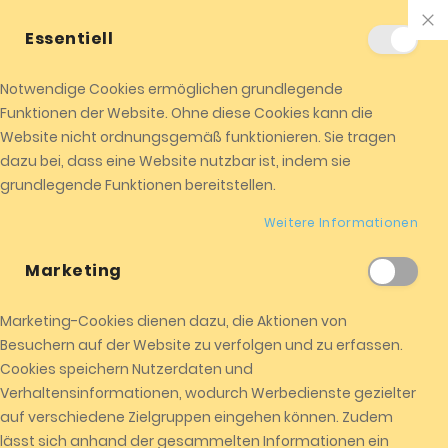
+01520 8524104
info@almicota.de
Essentiell
ALMICOTA !
Jetzt einkaufen
Notwendige Cookies ermöglichen grundlegende
0
Funktionen der Website. Ohne diese Cookies kann die
Me
Website nicht ordnungsgemäß funktionieren. Sie tragen
dazu bei, dass eine Website nutzbar ist, indem sie
grundlegende Funktionen bereitstellen.
Kundenlogin
Weitere Informationen
Marketing
Marketing-Cookies dienen dazu, die Aktionen von
REGISTRIERTE KUNDEN
Besuchern auf der Website zu verfolgen und zu erfassen.
Cookies speichern Nutzerdaten und
Wenn Sie ein Konto haben, melden Sie sich mit Ihrer e-Mail-
Verhaltensinformationen, wodurch Werbedienste gezielter
Adresse an.
auf verschiedene Zielgruppen eingehen können. Zudem
lässt sich anhand der gesammelten Informationen ein