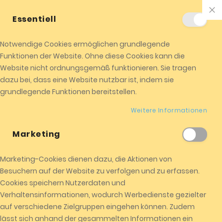
+01520 8524104
info@almicota.de
Essentiell
ALMICOTA !
Jetzt einkaufen
Notwendige Cookies ermöglichen grundlegende
0
Funktionen der Website. Ohne diese Cookies kann die
Me
Website nicht ordnungsgemäß funktionieren. Sie tragen
dazu bei, dass eine Website nutzbar ist, indem sie
grundlegende Funktionen bereitstellen.
Kundenlogin
Weitere Informationen
Marketing
Marketing-Cookies dienen dazu, die Aktionen von
REGISTRIERTE KUNDEN
Besuchern auf der Website zu verfolgen und zu erfassen.
Cookies speichern Nutzerdaten und
Wenn Sie ein Konto haben, melden Sie sich mit Ihrer e-Mail-
Verhaltensinformationen, wodurch Werbedienste gezielter
Adresse an.
auf verschiedene Zielgruppen eingehen können. Zudem
lässt sich anhand der gesammelten Informationen ein