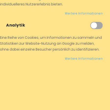
E-Mailadresse
individuelleres Nutzererlebnis bieten.
Weitere Informationen
Passwort
Analytik
Eine Reihe von Cookies, um Informationen zu sammeln und
Durch die Nutzung dieses Formulars erklären Sie sich mit
Statistiken zur Website-Nutzung an Google zu melden,
der Speicherung und Verarbeitung Ihrer Daten durch
ohne dabei einzelne Besucher persönlich zu identifizieren.
diese Website einverstanden.
Weitere Informationen
Anmelden
Passwort vergessen?
NEUE KUNDEN
By creating an account with our store, you will be able to
move through the checkout process faster, store multiple
shipping addresses, view and track your orders in your